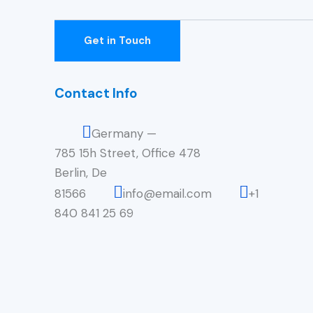
Contact Info
Germany —
785 15h Street, Office 478
Berlin, De
81566
info@email.com
+1
840 841 25 69