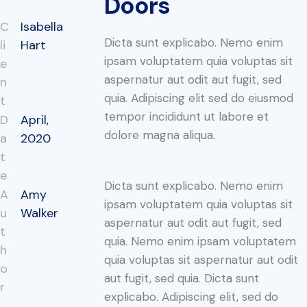
Doors
C
Isabella
Dicta sunt explicabo. Nemo enim
li
Hart
ipsam voluptatem quia voluptas sit
e
aspernatur aut odit aut fugit, sed
n
quia. Adipiscing elit sed do eiusmod
t
tempor incididunt ut labore et
D
April,
dolore magna aliqua.
a
2020
t
e
Dicta sunt explicabo. Nemo enim
A
Amy
ipsam voluptatem quia voluptas sit
u
Walker
aspernatur aut odit aut fugit, sed
t
quia. Nemo enim ipsam voluptatem
h
quia voluptas sit aspernatur aut odit
o
aut fugit, sed quia. Dicta sunt
r
explicabo. Adipiscing elit, sed do