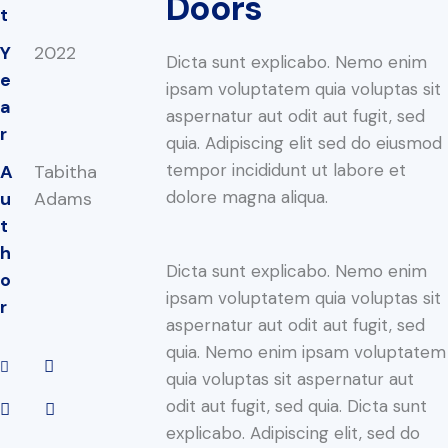
Doors
t
Y
2022
Dicta sunt explicabo. Nemo enim
e
ipsam voluptatem quia voluptas sit
a
aspernatur aut odit aut fugit, sed
r
quia. Adipiscing elit sed do eiusmod
tempor incididunt ut labore et
A
Tabitha
dolore magna aliqua.
u
Adams
t
h
Dicta sunt explicabo. Nemo enim
o
ipsam voluptatem quia voluptas sit
r
aspernatur aut odit aut fugit, sed
quia. Nemo enim ipsam voluptatem
quia voluptas sit aspernatur aut
odit aut fugit, sed quia. Dicta sunt
explicabo. Adipiscing elit, sed do